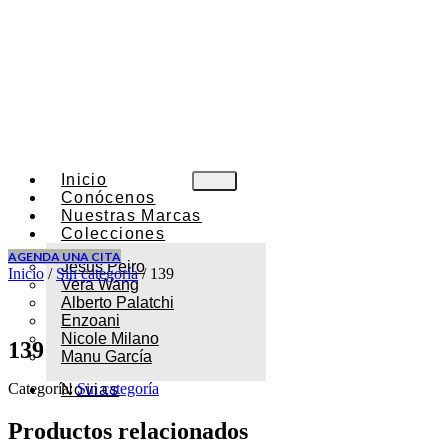
Inicio
Conócenos
Nuestras Marcas
Colecciones
AGENDA UNA CITA
Jesus Peiro
Inicio
/
Sin categoría
/ 139
Vera Wang
Alberto Palatchi
Enzoani
Nicole Milano
139
Manu García
Categoría:
Sin categoría
Novias
Productos relacionados