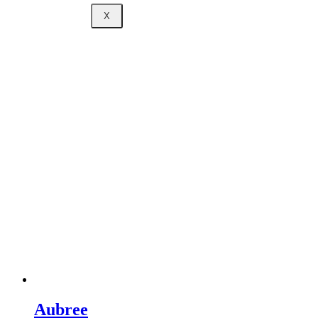
X
Aubree