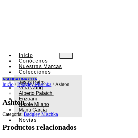
Inicio
Conócenos
Nuestras Marcas
Colecciones
AGENDA UNA CITA
Jesus Peiro
Inicio
/
Badgley Mischka
/ Ashton
Vera Wang
Alberto Palatchi
Enzoani
Ashton
Nicole Milano
Manu García
Categoría:
Badgley Mischka
Novias
Productos relacionados