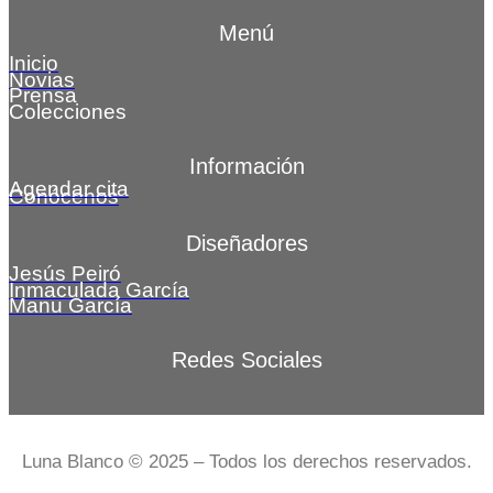
Menú
Inicio
Novias
Prensa
Colecciones
Información
Agendar cita
Conócenos
Diseñadores
Jesús Peiró
Inmaculada García
Manu García
Redes Sociales
Luna Blanco © 2025 – Todos los derechos reservados.