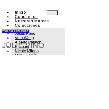
Inicio
Conócenos
Nuestras Marcas
Colecciones
AGENDA UNA CITA
Jesus Peiro
Vera Wang
Alberto Palatchi
JULIE VINO
Enzoani
Nicole Milano
Manu García
Novias
X